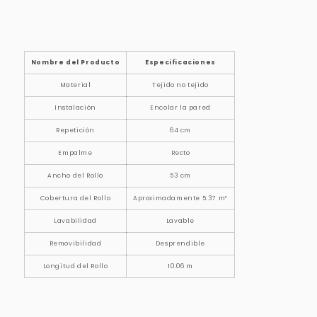
Nombre del Producto
Especificaciones
Material
Tejido no tejido
Instalación
Encolar la pared
Repetición
64 cm
Empalme
Recto
Ancho del Rollo
53 cm
Cobertura del Rollo
Aproximadamente 5.37 m²
Lavabilidad
Lavable
Removibilidad
Desprendible
Longitud del Rollo
10.06 m