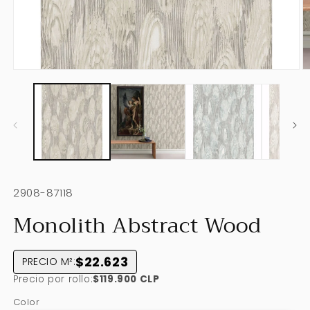
Abrir
Ab
elemento
e
multimedia
m
1
2
en
e
una
u
ventana
v
modal
m
SKU:
2908-87118
Monolith Abstract Wood
$22.623
PRECIO M²:
Precio por rollo:
$119.900 CLP
Color