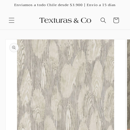
Ir
Enviamos a todo Chile desde $3.900 | Envío a 15 días
directamente
al contenido
Carrito
Ir
directamente
a la
información
del producto