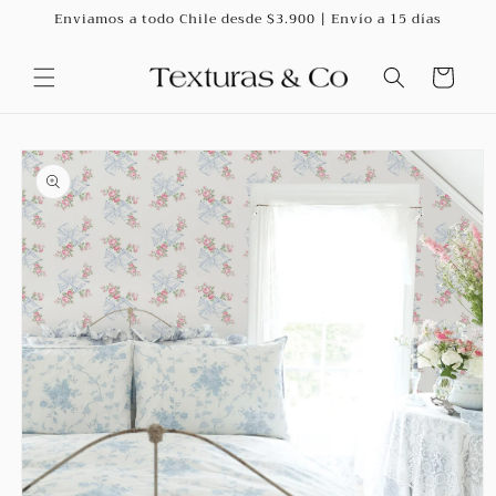
Ir
Enviamos a todo Chile desde $3.900 | Envío a 15 días
directamente
al contenido
Carrito
Ir
directamente
a la
información
del producto