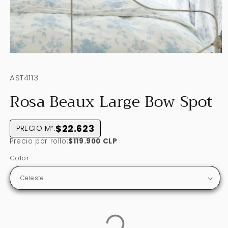
Abrir
elemento
multimedia
SKU:
AST4113
1
en
Rosa Beaux Large Bow Spot
una
ventana
modal
$22.623
PRECIO M²:
Precio por rollo:
$119.900 CLP
Color