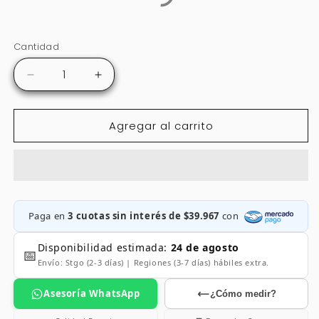
Cantidad
Cantidad
Reducir
Aumentar
cantidad
cantidad
para
para
Agregar al carrito
Rosa
Rosa
Beaux
Beaux
Large
Large
Bow
Bow
Spot
Spot
Paga en
3 cuotas sin interés de $39.967
con
Disponibilidad estimada:
24 de agosto
📅
Envío: Stgo (2-3 días) | Regiones (3-7 días) hábiles extra.
Asesoría WhatsApp
¿Cómo medir?